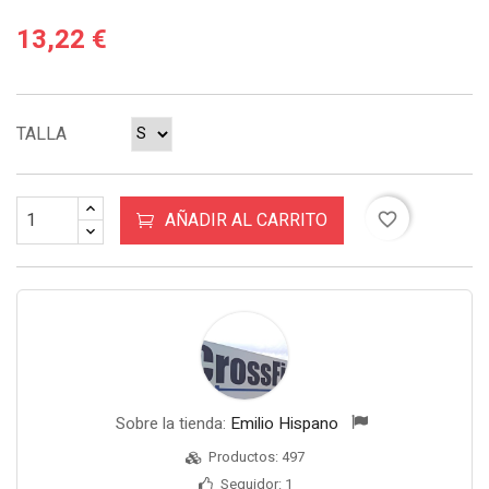
13,22 €
TALLA
AÑADIR AL CARRITO
favorite_border
Sobre la tienda:
Emilio Hispano
Productos:
497
Seguidor:
1